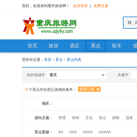
您好，欢迎来到重庆旅游网！
会员登录
|
免费注册
线 
首页
旅游
酒店
景点
租车
您所在位置：
首页
>
景点
>
景点列表
目的地城市
关键字
0
森林公园
个景点符合您已选择的条件：
地区：
游玩主题：
滑雪
休闲
文化
登山
探险
温泉
水乡
漂流
景点星级：
AA
AAA
AAAA
AAAAA