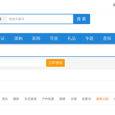
路
线路关键词
签证
团购
新闻
导游
礼品
专题
度假
演出
摄影
生态旅游
户外拓展
园林
古镇
农家乐
森林公园