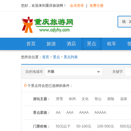
您好，欢迎来到重庆旅游网！
会员登录
|
免费注册
线 
首页
旅游
酒店
景点
租车
您所在位置：
首页
>
景点
>
景点列表
目的地城市
关键字
0
个景点符合您已选择的条件：
游玩主题：
滑雪
休闲
文化
登山
探险
温泉
水乡
漂流
景点星级：
AA
AAA
AAAA
AAAAA
门票价格：
50元以下
50-100元
100-500元
500元