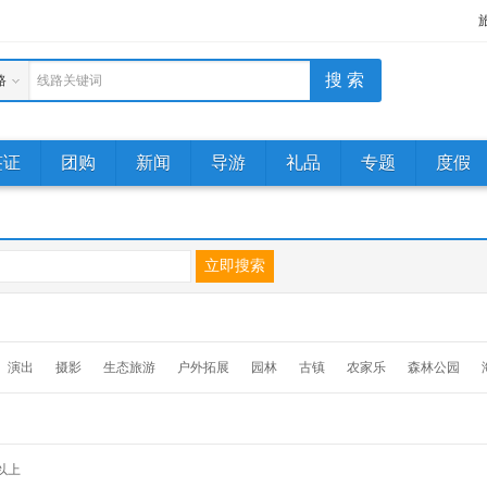
路
线路关键词
签证
团购
新闻
导游
礼品
专题
度假
演出
摄影
生态旅游
户外拓展
园林
古镇
农家乐
森林公园
以上