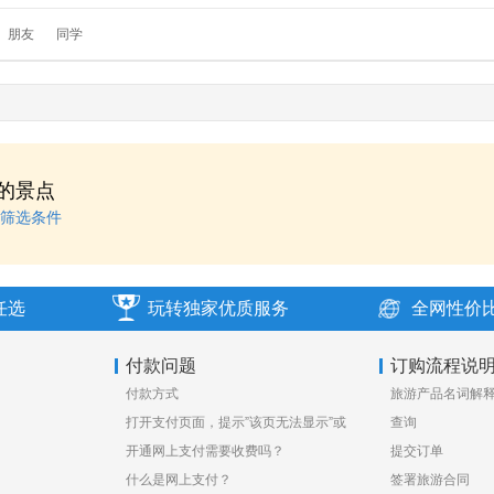
朋友
同学
的景点
筛选条件
任选
玩转独家优质服务
全网性价
付款问题
订购流程说
付款方式
旅游产品名词解
打开支付页面，提示”该页无法显示”或
查询
空白页，可能是什么原因？
开通网上支付需要收费吗？
提交订单
什么是网上支付？
签署旅游合同