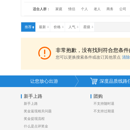
适合人群：
家庭
情侣
个人
老人
商务
公司
推荐
最新
价格
人气
星级
非常抱歉，没有找到符合您条件
您可以更换搜索条件或改订其他景点
清除
让您放心出游
深度品质线路
新手上路
团购
新手上路
不支持随时退
奖金返现相关问题
不支持过期退
奖金提现流程
什么是点评奖金