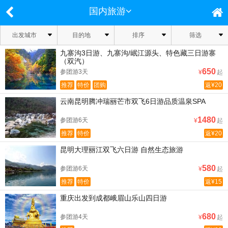
国内旅游
出发城市
目的地
排序
筛选
九寨沟3日游、九寨沟/岷江源头、特色藏三日游寨
（双汽）
650
参团游3天
¥
起
推荐
特价
团购
返¥20
云南昆明腾冲瑞丽芒市双飞6日游品质温泉SPA
1480
参团游6天
¥
起
推荐
特价
返¥20
昆明大理丽江双飞六日游 自然生态旅游
580
参团游6天
¥
起
推荐
特价
返¥15
重庆出发到成都峨眉山乐山四日游
680
参团游4天
¥
起