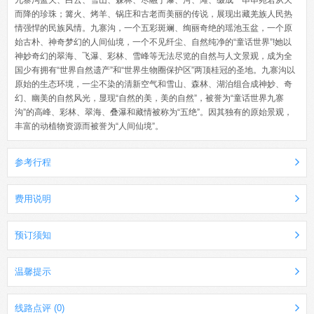
九寨沟蓝天、白云、雪山、森林、尽融于瀑、河、滩、缀成一串串宛若从天
而降的珍珠；篝火、烤羊、锅庄和古老而美丽的传说，展现出藏羌族人民热
情强悍的民族风情。九寨沟，一个五彩斑斓、绚丽奇绝的瑶池玉盆，一个原
始古朴、神奇梦幻的人间仙境，一个不见纤尘、自然纯净的“童话世界”!她以
神妙奇幻的翠海、飞瀑、彩林、雪峰等无法尽览的自然与人文景观，成为全
国少有拥有“世界自然遗产”和“世界生物圈保护区”两顶桂冠的圣地。九寨沟以
原始的生态环境，一尘不染的清新空气和雪山、森林、湖泊组合成神妙、奇
幻、幽美的自然风光，显现“自然的美，美的自然”，被誉为“童话世界九寨
沟”的高峰、彩林、翠海、叠瀑和藏情被称为“五绝”。因其独有的原始景观，
丰富的动植物资源而被誉为“人间仙境”。
参考行程
费用说明
预订须知
温馨提示
线路点评 (0)