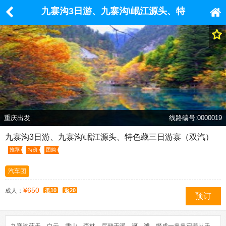
九寨沟3日游、九寨沟\岷江源头、特
色藏三日游寨（双汽）
重庆出发
线路编号:0000019
九寨沟3日游、九寨沟\岷江源头、特色藏三日游寨（双汽）
推荐
特价
团购
汽车团
¥650
成人：
抵10
返20
预订